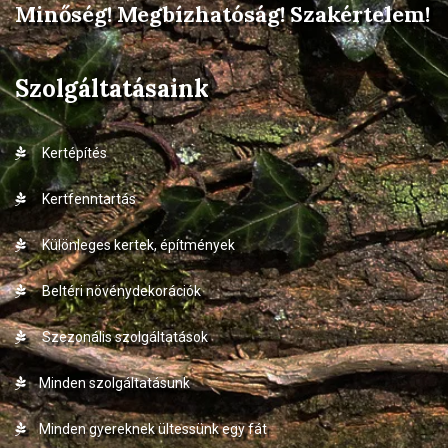
Minőség! Megbízhatóság! Szakértelem!
Szolgáltatásaink
Kertépítés
Kertfenntartás
Különleges kertek, építmények
Beltéri növénydekorációk
Szezonális szolgáltatások
Minden szolgáltatásunk
Minden gyereknek ültessünk egy fát