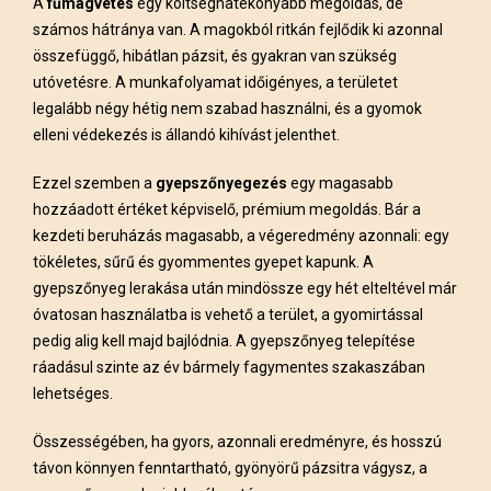
A
fűmagvetés
egy költséghatékonyabb megoldás, de
számos hátránya van. A magokból ritkán fejlődik ki azonnal
összefüggő, hibátlan pázsit, és gyakran van szükség
utóvetésre. A munkafolyamat időigényes, a területet
legalább négy hétig nem szabad használni, és a gyomok
elleni védekezés is állandó kihívást jelenthet.
Ezzel szemben a
gyepszőnyegezés
egy magasabb
hozzáadott értéket képviselő, prémium megoldás. Bár a
kezdeti beruházás magasabb, a végeredmény azonnali: egy
tökéletes, sűrű és gyommentes gyepet kapunk. A
gyepszőnyeg lerakása után mindössze egy hét elteltével már
óvatosan használatba is vehető a terület, a gyomirtással
pedig alig kell majd bajlódnia. A gyepszőnyeg telepítése
ráadásul szinte az év bármely fagymentes szakaszában
lehetséges.
Összességében, ha gyors, azonnali eredményre, és hosszú
távon könnyen fenntartható, gyönyörű pázsitra vágysz, a