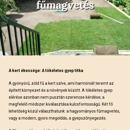
fűmagvetés
A kert ékessége: A tökéletes gyep titka
A gyönyörű, zöld fű a kert szíve, ami harmóniát teremt az
épített környezet és a növények között. A tökéletes gyep
elérése azonban nem pusztán szerencse kérdése; a
megfelelő módszer kiválasztása kulcsfontosságú. Két fő
lehetőség közül választhatunk: a hagyományos fűmagvetés,
vagy a modern, gyors megoldás, a gyepszőnyegezés.