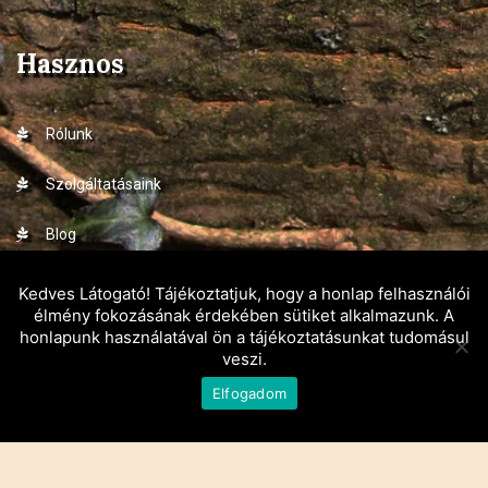
Hasznos
Rólunk
Szolgáltatásaink
Blog
Kapcsolat
Kedves Látogató! Tájékoztatjuk, hogy a honlap felhasználói
élmény fokozásának érdekében sütiket alkalmazunk. A
honlapunk használatával ön a tájékoztatásunkat tudomásul
veszi.
© 2025 csaladikertek.hu
Elfogadom