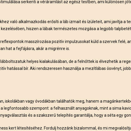
timulálása serkenti a véráramlást az egész testben, ami különösen jót
ez való alkalmazkodás erősíti a láb izmait és ízületeit, ami javítja a te
kezelésében, hiszen a lábak természetes mozgása a legjobb talpbetét
reflexpontok masszírozása pozitív impulzusokat küld a szervek felé, am
n hat a fejfájásra, akár a migrénre is.
lábboltozatuk helyes kialakulásában, de a felnőttek is élvezhetik a re
ív hatással bír. Aki rendszeresen használja a mezítlábas ösvényt, jobb k
 iskolákban vagy óvodákban találhatók meg, hanem a magánkertekbe i
ág a legfontosabb szempont: a felhasznált anyagoknak, mint a sima kavic
nyagválasztás és a szakszerű telepítés garantálja, hogy a séta egy gon
ellness kert létesítéséhez. Fordulj hozzánk bizalommal, és mi megvaló