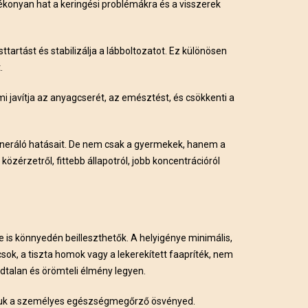
ékonyan hat a keringési problémákra és a visszerek
sttartást és stabilizálja a lábboltozatot. Ez különösen
.
i javítja az anyagcserét, az emésztést, és csökkenti a
generáló hatásait. De nem csak a gyermekek, hanem a
özérzetről, fittebb állapotról, jobb koncentrációról
s könnyedén beilleszthetők. A helyigénye minimális,
sok, a tiszta homok vagy a lekerekített faapríték, nem
dtalan és örömteli élmény legyen.
sítjuk a személyes egészségmegőrző ösvényed.