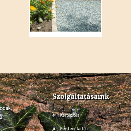
Szolgáltatásaink
odák,
Kertépítés
ű
Kertfenntartás