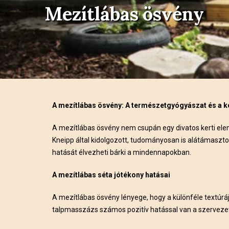
Mezítlábas ösvény
A mezítlábas ösvény: A természetgyógyászat és a k
A mezítlábas ösvény nem csupán egy divatos kerti el
Kneipp által kidolgozott, tudományosan is alátámasztott
hatását élvezheti bárki a mindennapokban.
A mezítlábas séta jótékony hatásai
A mezítlábas ösvény lényege, hogy a különféle textúrájú
talpmasszázs számos pozitív hatással van a szerveze