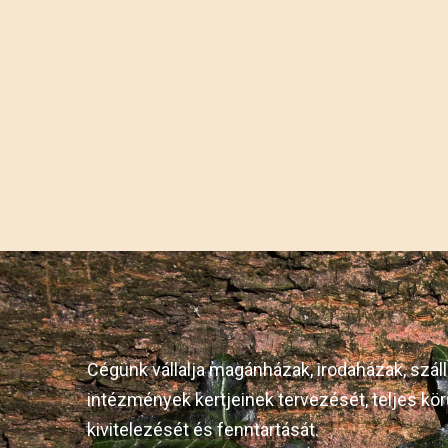
Cégünk vállalja magánházak, irodaházak, száll
intézmények kertjeinek tervezését, teljes kör
kivitelezését és fenntartását.