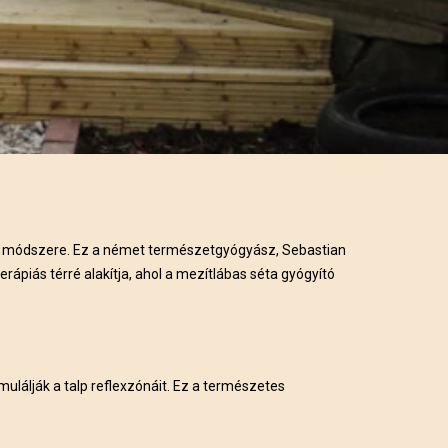
rn módszere. Ez a német természetgyógyász, Sebastian
erápiás térré alakítja, ahol a mezítlábas séta gyógyító
mulálják a talp reflexzónáit. Ez a természetes