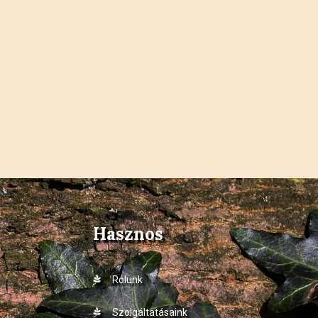
Hasznos
Rólunk
Szolgáltatásaink