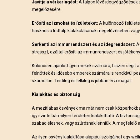
Javítja a vérkeringést:
A talpon lévő idegvégződések s
megelőzésére.
Erősíti az izmokat és ízületeket:
A különböző felületekh
hasznos a lúdtalp kialakulásának megelőzésében vagy 
Serkenti az immunrendszert és az idegrendszert:
A 
stresszt, ezáltal erősíti az immunrendszert és jótékonya
Különösen ajánlott gyermekek számára, hiszen segít a 
felnőttek és idősebb emberek számára is rendkívül pozit
számol be. Testileg és lelkileg is jobban érzi magát.
Kialakítás és biztonság
A mezítlábas ösvények ma már nem csak közparkokban,
így szinte bármilyen területen kialakítható. A biztons
szabad élesnek, vagy szúrósnak lenniük. A megfelelő a
Az ilyen ösvény kialakítása alapjául szolgálhat egy w