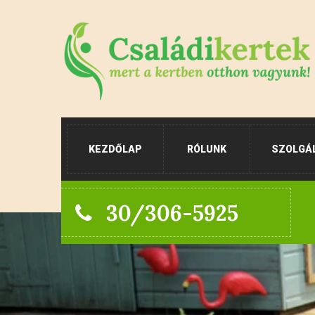
KEZDŐLAP
RÓLUNK
SZOLGÁ
30/306-5925