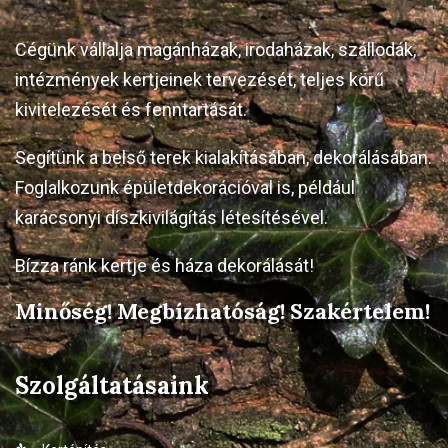
Cégünk vállalja magánházak, irodaházak, szállodák,
intézmények kertjeinek tervezését, teljes körű
kivitelezését és fenntartását.
Segítünk a belső terek kialakításában, dekorálásában.
Foglalkozunk épületdekorációval is, például
karácsonyi díszkivilágítás létesítésével.
Bízza ránk kertje és háza dekorálását!
Minőség! Megbízhatóság! Szakértelem!
Szolgáltatásaink