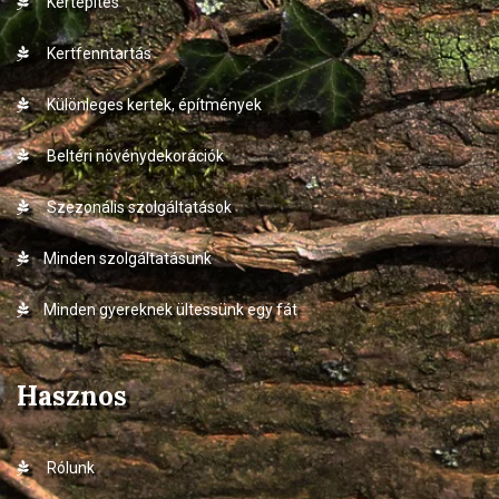
Kertépítés
Kertfenntartás
Különleges kertek, építmények
Beltéri növénydekorációk
Szezonális szolgáltatások
Minden szolgáltatásunk
Minden gyereknek ültessünk egy fát
Hasznos
Rólunk