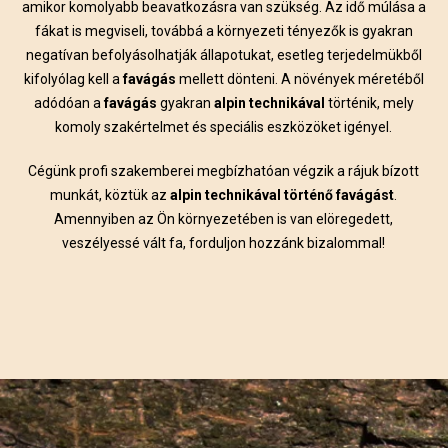
amikor komolyabb beavatkozásra van szükség. Az idő múlása a
fákat is megviseli, továbbá a környezeti tényezők is gyakran
negatívan befolyásolhatják állapotukat, esetleg terjedelmükből
kifolyólag kell a
favágás
mellett dönteni. A növények méretéből
adódóan a
favágás
gyakran
alpin technikával
történik, mely
komoly szakértelmet és speciális eszközöket igényel.
Cégünk profi szakemberei megbízhatóan végzik a rájuk bízott
munkát, köztük az
alpin technikával történő favágást
.
Amennyiben az Ön környezetében is van elöregedett,
veszélyessé vált fa, forduljon hozzánk bizalommal!