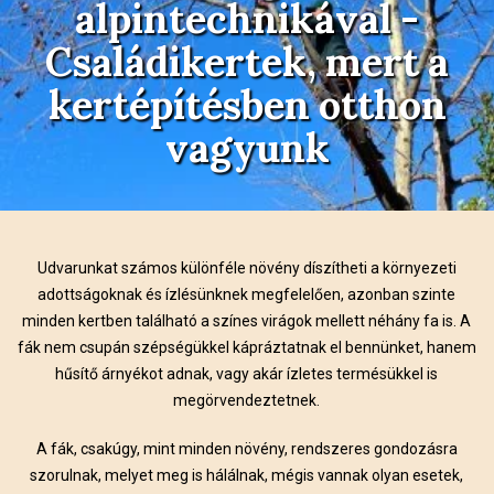
alpintechnikával -
Családikertek, mert a
kertépítésben otthon
vagyunk
Udvarunkat számos különféle növény díszítheti a környezeti
adottságoknak és ízlésünknek megfelelően, azonban szinte
minden kertben található a színes virágok mellett néhány fa is. A
fák nem csupán szépségükkel kápráztatnak el bennünket, hanem
hűsítő árnyékot adnak, vagy akár ízletes termésükkel is
megörvendeztetnek.
A fák, csakúgy, mint minden növény, rendszeres gondozásra
szorulnak, melyet meg is hálálnak, mégis vannak olyan esetek,