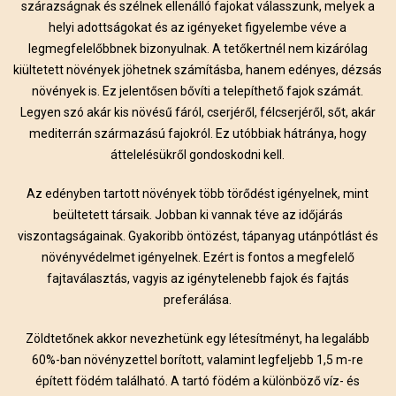
szárazságnak és szélnek ellenálló fajokat válasszunk, melyek a
helyi adottságokat és az igényeket figyelembe véve a
legmegfelelőbbnek bizonyulnak. A tetőkertnél nem kizárólag
kiültetett növények jöhetnek számításba, hanem edényes, dézsás
növények is. Ez jelentősen bővíti a telepíthető fajok számát.
Legyen szó akár kis növésű fáról, cserjéről, félcserjéről, sőt, akár
mediterrán származású fajokról. Ez utóbbiak hátránya, hogy
áttelelésükről gondoskodni kell.
Az edényben tartott növények több törődést igényelnek, mint
beültetett társaik. Jobban ki vannak téve az időjárás
viszontagságainak. Gyakoribb öntözést, tápanyag utánpótlást és
növényvédelmet igényelnek. Ezért is fontos a megfelelő
fajtaválasztás, vagyis az igénytelenebb fajok és fajtás
preferálása.
Zöldtetőnek akkor nevezhetünk egy létesítményt, ha legalább
60%-ban növényzettel borított, valamint legfeljebb 1,5 m-re
épített födém található. A tartó födém a különböző víz- és