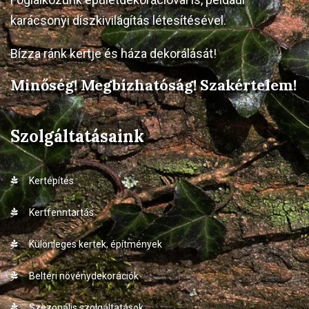
karácsonyi díszkivilágítás létesítésével.
Bízza ránk kertje és háza dekorálását!
Minőség! Megbízhatóság! Szakértelem!
Szolgáltatásaink
Kertépítés
Kertfenntartás
Különleges kertek, építmények
Beltéri növénydekorációk
Szezonális szolgáltatások