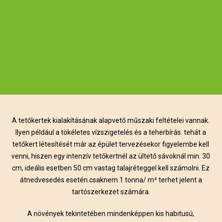
A tetőkertek kialakításának alapvető műszaki feltételei vannak.
Ilyen például a tökéletes vízszigetelés és a teherbírás. tehát a
tetőkert létesítését már az épület tervezésekor figyelembe kell
venni, hiszen egy intenzív tetőkertnél az ültető sávoknál min. 30
cm, ideális esetben 50 cm vastag talajréteggel kell számolni. Ez
átnedvesedés esetén csaknem 1 tonna/ m² terhet jelent a
tartószerkezet számára.
A növények tekintetében mindenképpen kis habitusú,