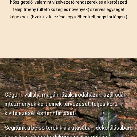
hőszigetelő, valamint vízelvezető rendszerek és a kertészeti
felépítmény (ültető közeg és növények) szerves egységet
képeznek. (Ezek kivitelezése egy időben kell, hogy történjen.)
Cégünk vállalja magánházak, irodaházak, szállodák,
intézmények kertjeinek tervezését, teljes körű
kivitelezését és fenntartását.
Segítünk a belső terek kialakításában, dekorálásában.
Foglalkozunk épületdekorációval is, például