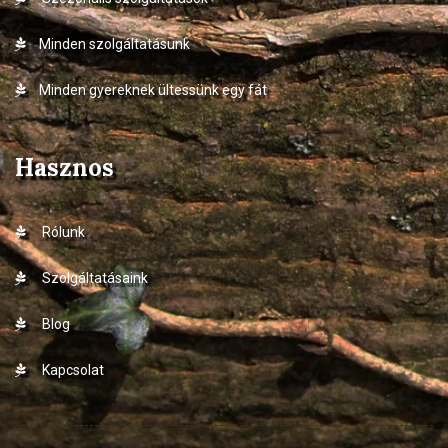
Minden szolgáltatásunk
Minden gyereknek ültessünk egy fát
Hasznos
Rólunk
Szolgáltatásaink
Blog
Kapcsolat