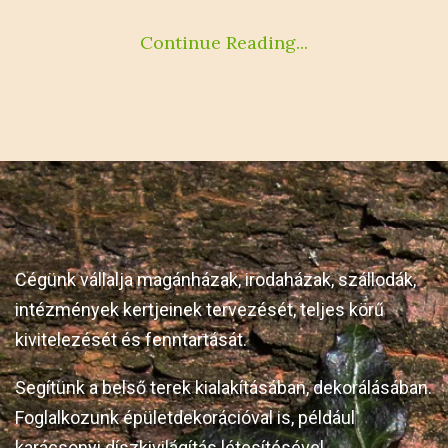
Continue Reading...
Cégünk vállalja magánházak, irodaházak, szállodák,
intézmények kertjeinek tervezését, teljes körű
kivitelezését és fenntartását.
Segítünk a belső terek kialakításában, dekorálásában.
Foglalkozunk épületdekorációval is, például
karácsonyi díszkivilágítás létesítésével.