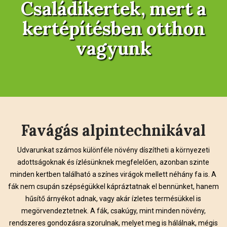
Családikertek, mert a
kertépítésben otthon
vagyunk
Favágás alpintechnikával
Udvarunkat számos különféle növény díszítheti a környezeti
adottságoknak és ízlésünknek megfelelően, azonban szinte
minden kertben található a színes virágok mellett néhány fa is. A
fák nem csupán szépségükkel kápráztatnak el bennünket, hanem
hűsítő árnyékot adnak, vagy akár ízletes termésükkel is
megörvendeztetnek. A fák, csakúgy, mint minden növény,
rendszeres gondozásra szorulnak, melyet meg is hálálnak, mégis