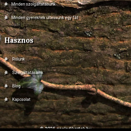
Minden szolgáltatásunk
Minden gyereknek ültessünk egy fát
Hasznos
Rólunk
Szolgáltatásaink
Blog
Kapcsolat
© 2025 csaladikertek.hu