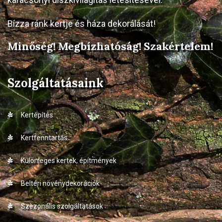
Bízza ránk kertje és háza dekorálását!
Minőség! Megbízhatóság! Szakértelem!
Szolgáltatásaink
Kertépítés
Kertfenntartás
Különleges kertek, építmények
Beltéri növénydekorációk
Szezonális szolgáltatások